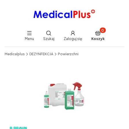
Produkty w koszy
Otwórz wyszukiwarkę
Menu
Szukaj
Zaloguj się
Koszyk
End of main navigation
Medicalplus
DEZYNFEKCJA
Powierzchni
Etykiety