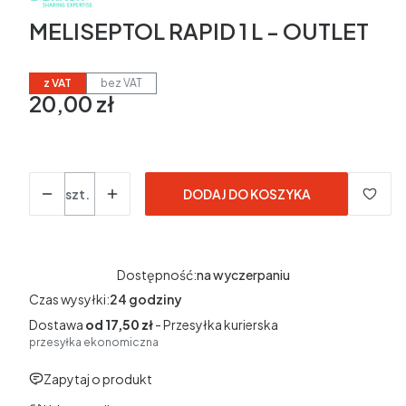
MELISEPTOL RAPID 1 L - OUTLET
z VAT
bez VAT
20,00 zł
Cena
Ilość
szt.
DODAJ DO KOSZYKA
Dostępność:
na wyczerpaniu
Czas wysyłki:
24 godziny
Dostawa
od 17,50 zł
- Przesyłka kurierska
przesyłka ekonomiczna
Zapytaj o produkt