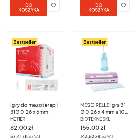
DO
DO
KOSZYKA
KOSZYKA
Bestseller
Bestseller
Igły do mezoterapii
MESO RELLE igła 31
31G 0,26 x 6mm
G 0,26 x 4 mm a 100
PRODUCENT
PRODUCENT
Métier Medical - 100
szt - mezoterapia
METIER
BIOTEKNE SKL
szt. / REF: 110032
Cena
Cena
62,00 zł
155,00 zł
Cena
57,41 zł
Cena
143,52 zł
bez VAT
bez VAT