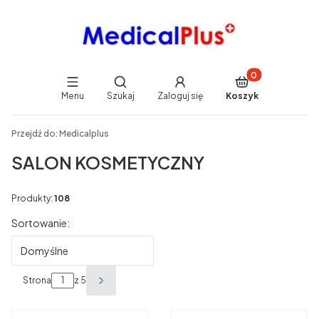
Produkty w koszy
Otwórz wyszukiwarkę
Menu
Szukaj
Zaloguj się
Koszyk
End of main navigation
Przejdź do:
Medicalplus
SALON KOSMETYCZNY
Produkty:
108
Lista produktów
Sortowanie:
Domyślne
Strona
z 5
Następne produkty