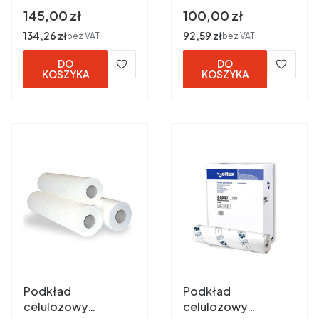
szt - mezoterapia
szt - mezoterapia
Cena
Cena
145,00 zł
100,00 zł
Cena
134,26 zł
Cena
92,59 zł
bez VAT
bez VAT
DO
DO
KOSZYKA
KOSZYKA
Podkład
Podkład
celulozowy
celulozowy