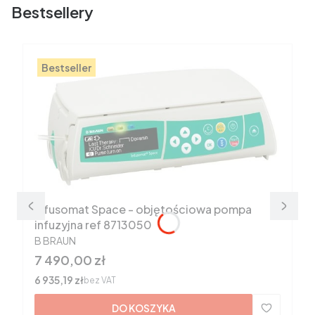
Bestsellery
Bestseller
Infusomat Space - objętościowa pompa
infuzyjna ref 8713050
PRODUCENT
B BRAUN
Cena
7 490,00 zł
Cena
6 935,19 zł
bez VAT
DO KOSZYKA