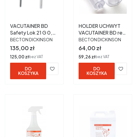
VACUTAINER BD
HOLDER UCHWYT
Safety Lok 21 G 0,8
VACUTAINER BD ref
PRODUCENT
PRODUCENT
x 19 mm wężyk
364815 a 250 szt
BECTON DICKINSON
BECTON DICKINSON
178mm ref 367282 a
Cena
Cena
135,00 zł
64,00 zł
50 szt
Cena
125,00 zł
Cena
59,26 zł
bez VAT
bez VAT
DO
DO
KOSZYKA
KOSZYKA