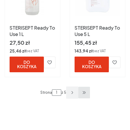
STERISEPT Ready To
STERISEPT Ready To
Use 1 L
Use 5 L
Cena
Cena
27,50 zł
155,45 zł
Cena
25,46 zł
Cena
143,94 zł
bez VAT
bez VAT
DO
DO
KOSZYKA
KOSZYKA
Strona
z 5
Przejdź do ostatniej s