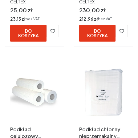
PRODUCENT
PRODUCENT
perforowany 60cm
perforowany 60cm
CELTEX
CELTEX
x 50 m biały
x 50 m biały ref
Cena
Cena
25,00 zł
230,00 zł
62657 szt. 9 karton
Cena
23,15 zł
Cena
212,96 zł
bez VAT
bez VAT
DO
DO
KOSZYKA
KOSZYKA
Podkład
Podkład chłonny
celulozowy
nieprzemakalny