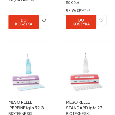
110,00 zł
Cena
87,96 zł
bez VAT
DO
DO
KOSZYKA
KOSZYKA
MESO RELLE
MESO RELLE
IPERFINE igła 32 G
STANDARD igła 27 G
PRODUCENT
PRODUCENT
0,23 x 4 mm a 100
0,4 x 12 mm a 100
BIOTEKNE SKL
BIOTEKNE SKL