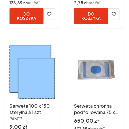
Cena
138,89 zł
Cena
2,78 zł
bez VAT
bez VAT
DO
DO
KOSZYKA
KOSZYKA
Serweta 100 x 150
Serweta chłonna
sterylna a 1 szt.
podfoliowana 75 x
PRODUCENT
90 niebieska
PANEP
Cena
650,00 zł
sterylna z otworem
Cena
9,00 zł
Cena
601,85 zł
bez VAT