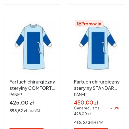
Promocja
Fartuch chirurgiczny
Fartuch chirurgiczny
sterylny COMFORT
sterylny STANDARD
PRODUCENT
PRODUCENT
PLUS 45 g XXL a 25
PLUS XXL a 25 szt.
PANEP
PANEP
szt.
Cena
Cena promocyjna
425,00 zł
450,00 zł
Cena regularna:
-10%
Cena
393,52 zł
bez VAT
498,00 zł
Cena
416,67 zł
bez VAT