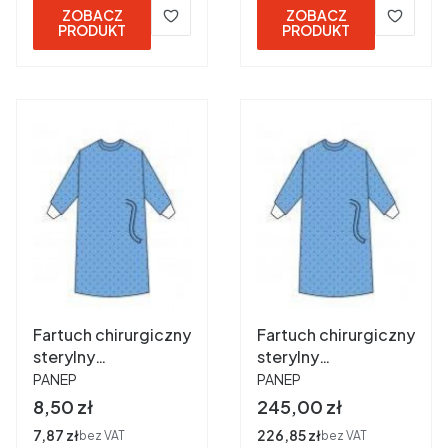
ZOBACZ
ZOBACZ
PRODUKT
PRODUKT
Fartuch chirurgiczny
Fartuch chirurgiczny
sterylny
sterylny
PRODUCENT
PRODUCENT
"STANDARD" 45 g
"STANDARD" 45 g
PANEP
PANEP
XL a 1 szt.
XL a 25 szt
Cena
Cena
8,50 zł
245,00 zł
Cena
7,87 zł
Cena
226,85 zł
bez VAT
bez VAT