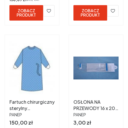
ZOBACZ
ZOBACZ
PRODUKT
PRODUKT
Fartuch chirurgiczny
OSŁONA NA
sterylny
PRZEWODY 16 x 200
PRODUCENT
PRODUCENT
"STANDARD" L 45 g
cm szt 1 niejałowa
PANEP
PANEP
a 15 szt.
Cena
Cena
150,00 zł
3,00 zł