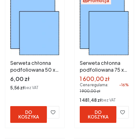
Promocja
Serweta chłonna
Serweta chłonna
podfoliowana 50 x
podfoliowana 75 x
75 niebieska
90 niebieska
Cena
Cena promocyjna
6,00 zł
1 600,00 zł
sterylna a 1 szt.
sterylna a 300 szt.
Cena regularna:
-16%
Cena
5,56 zł
bez VAT
1 900,00 zł
Cena
1 481,48 zł
bez VAT
DO
DO
KOSZYKA
KOSZYKA