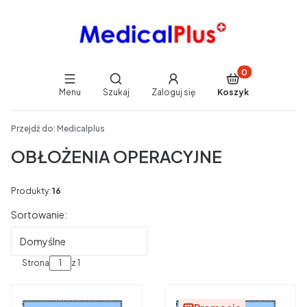
Produkty w koszy
Otwórz wyszukiwarkę
Menu
Szukaj
Zaloguj się
Koszyk
End of main navigation
Przejdź do:
Medicalplus
OBŁOŻENIA OPERACYJNE
Produkty:
16
Lista produktów
Sortowanie:
Domyślne
Strona
z 1