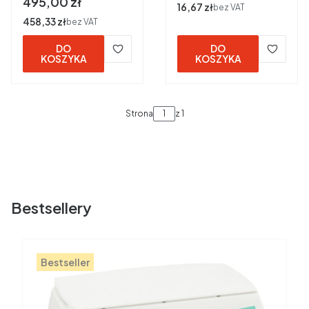
Cena
495,00 zł
Cena
16,67 zł
bez VAT
warstwy, 17 nitek,
Cena
458,33 zł
bez VAT
op. 10 x20szt. Zarys
DO
DO
KOSZYKA
KOSZYKA
Strona
z 1
Bestsellery
Bestseller