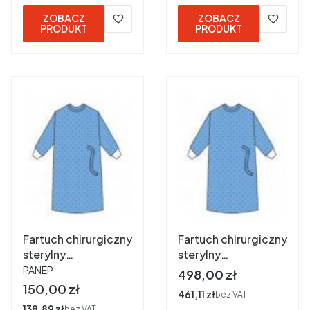
ZOBACZ
ZOBACZ
PRODUKT
PRODUKT
Fartuch chirurgiczny
Fartuch chirurgiczny
sterylny
sterylny
PRODUCENT
"STANDARD" 45
"STANDARD" 45
PANEP
Cena
498,00 zł
gram - M a 15 szt.
gram - XXL a 25 szt.
Cena
150,00 zł
Cena
461,11 zł
bez VAT
Cena
138,89 zł
bez VAT