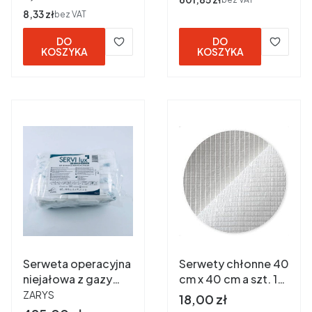
a 100 szt.
Cena
8,33 zł
bez VAT
DO
DO
KOSZYKA
KOSZYKA
Serweta operacyjna
Serwety chłonne 40
niejałowa z gazy
cm x 40 cm a szt. 10
PRODUCENT
SERVI lux
białe
ZARYS
Cena
18,00 zł
(45cmx45cm, 4