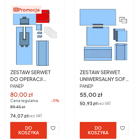
Promocja
ZESTAW SERWET
ZESTAW SERWET
DO OPERACJI
UNIWERSALNY SOFT
PRODUCENT
PRODUCENT
BIODRA NR 1
ref 42000900 szt 1
PANEP
PANEP
Cena promocyjna
Cena
80,00 zł
55,00 zł
Cena regularna:
-11%
Cena
50,93 zł
bez VAT
89,45 zł
Cena
74,07 zł
bez VAT
DO
DO
KOSZYKA
KOSZYKA