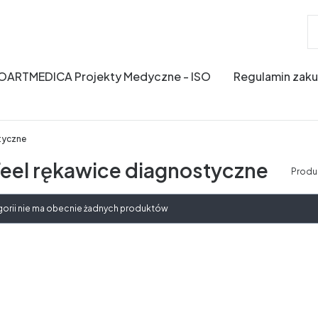
OARTMEDICA Projekty Medyczne - ISO
Regulamin zak
tyczne
el rękawice diagnostyczne
Produ
produktów
gorii nie ma obecnie żadnych produktów