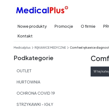
Nowe produkty
Promocje
O firmie
PR
Kontakt
End of main navigation
Medicalplus
RĘKAWICE MEDYCZNE
Comfeel rękawice diagnos
Podkategorie
Comfe
Lista 
OUTLET
W tej kate
HURTOWNIA
OCHRONA COVID 19
STRZYKAWKI - IGŁY