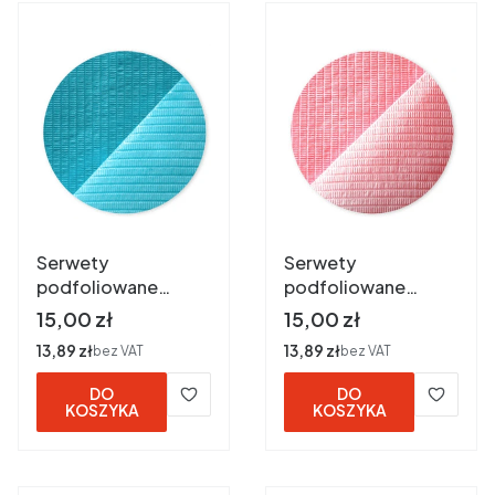
Serwety
Serwety
podfoliowane
podfoliowane
33x44 cm a 50 szt.
33x44 cm a 50 szt.
Cena
Cena
15,00 zł
15,00 zł
NIEBIESKIE
RÓZOWE
Cena
13,89 zł
Cena
13,89 zł
bez VAT
bez VAT
DO
DO
KOSZYKA
KOSZYKA