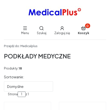
Produkty w koszy
Otwórz wyszukiwarkę
Menu
Szukaj
Zaloguj się
Koszyk
End of main navigation
Przejdź do:
Medicalplus
PODKŁADY MEDYCZNE
Produkty:
18
Lista produktów
Sortowanie:
Domyślne
Strona
z 1