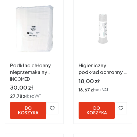
Podkład chłonny
Higieniczny
nieprzemakalny
podkład ochronny -
PRODUCENT
PROTECTIVA
podfoliowany 50cm
INCOMED
Cena
18,00 zł
CLASIC 40x60cm a
x50 cm a 40 m -
Cena
30,00 zł
Cena
16,67 zł
bez VAT
30 szt.
biały
Cena
27,78 zł
bez VAT
DO
DO
KOSZYKA
KOSZYKA