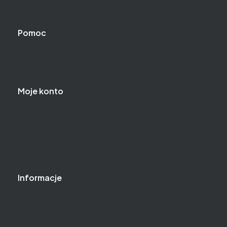
Reklamacje i zwroty
Pomoc
Polityka prywatności
Regulamin zakupów
Moje konto
Logowanie
Moje zamówienia
Przechowalnia
Ustawienia konta
Informacje
O firmie
Kontakt