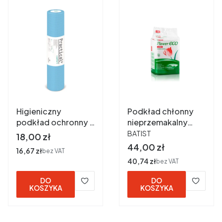
Higieniczny
Podkład chłonny
podkład ochronny -
nieprzemakalny
PRODUCENT
podfoliowany 50cm
FLOWER eco
BATIST
Cena
18,00 zł
x50 cm a 40 m -
90x60cm a 25 szt
Cena
44,00 zł
Cena
16,67 zł
bez VAT
niebieski
Cena
40,74 zł
bez VAT
DO
DO
KOSZYKA
KOSZYKA