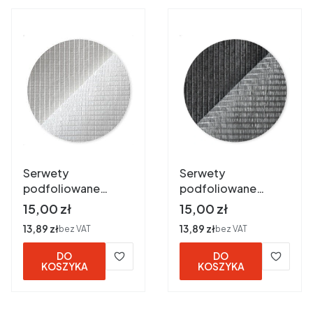
Serwety
Serwety
podfoliowane
podfoliowane
33x44 cm a 50 szt.
33x44 cm a 50 szt.
Cena
Cena
15,00 zł
15,00 zł
BIAŁE
CZARNE
Cena
13,89 zł
Cena
13,89 zł
bez VAT
bez VAT
DO
DO
KOSZYKA
KOSZYKA