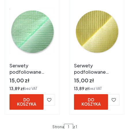
Serwety
Serwety
podfoliowane
podfoliowane
33x44 cm a 50 szt.
33x44 cm a 50 szt.
Cena
Cena
15,00 zł
15,00 zł
ZIELONE
ŻÓŁTE
Cena
13,89 zł
Cena
13,89 zł
bez VAT
bez VAT
DO
DO
KOSZYKA
KOSZYKA
Strona
z 1