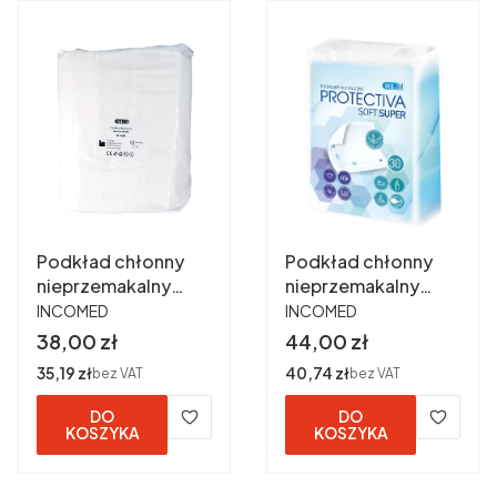
Podkład chłonny
Podkład chłonny
nieprzemakalny
nieprzemakalny
PRODUCENT
PRODUCENT
PROTECTIVA
PROTECTIVA SOFT
INCOMED
INCOMED
CLASIC 90x60cm a
SUPER 90x60cm a
Cena
Cena
38,00 zł
44,00 zł
30 szt
30 szt
Cena
35,19 zł
Cena
40,74 zł
bez VAT
bez VAT
DO
DO
KOSZYKA
KOSZYKA