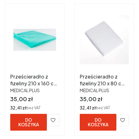
Prześcieradło z
Prześcieradło z
fizeliny 210 x 160 cm
fizeliny 210 x 80 cm
PRODUCENT
PRODUCENT
zielone a 10 szt
białe a 10 szt.
MEDICAL PLUS
MEDICAL PLUS
Cena
Cena
35,00 zł
35,00 zł
Cena
32,41 zł
Cena
32,41 zł
bez VAT
bez VAT
DO
DO
KOSZYKA
KOSZYKA