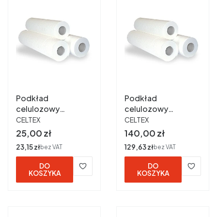
Podkład
Podkład
celulozowy
celulozowy
PRODUCENT
PRODUCENT
perforowany 60cm
perforowany 60cm
CELTEX
CELTEX
x 50 m biały
x 80 m biały szt. 6
Cena
Cena
25,00 zł
140,00 zł
karton
Cena
23,15 zł
Cena
129,63 zł
bez VAT
bez VAT
DO
DO
KOSZYKA
KOSZYKA