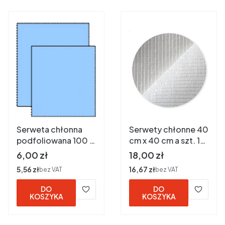
Serweta chłonna
Serwety chłonne 40
podfoliowana 100 x
cm x 40 cm a szt. 10
120 niebieska
białe
Cena
Cena
6,00 zł
18,00 zł
niesterylna a 1 szt
Cena
5,56 zł
Cena
16,67 zł
bez VAT
bez VAT
DO
DO
KOSZYKA
KOSZYKA