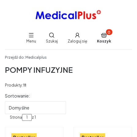
Produkty w koszy
Otwórz wyszukiwarkę
Menu
Szukaj
Zaloguj się
Koszyk
End of main navigation
Przejdź do:
Medicalplus
POMPY INFUZYJNE
Produkty:
11
Lista produktów
Sortowanie:
Domyślne
Strona
z 1