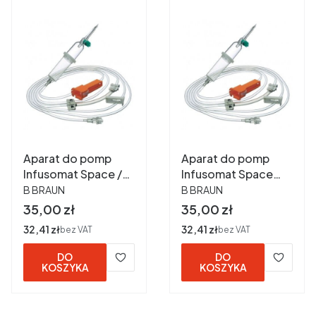
Aparat do pomp
Aparat do pomp
Infusomat Space /
Infusomat Space
PRODUCENT
PRODUCENT
250cm / PCV ref
Line / BEZ PCV /
B BRAUN
B BRAUN
8700036SP
250cm ref
Cena
Cena
35,00 zł
35,00 zł
8250731SP
Cena
32,41 zł
Cena
32,41 zł
bez VAT
bez VAT
DO
DO
KOSZYKA
KOSZYKA