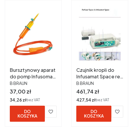
Bursztynowy aparat
Czujnik kropli do
do pomp Infusomat
Infusamat Space ref
PRODUCENT
PRODUCENT
Space / BEZ PCV /
8713175
B BRAUN
B BRAUN
250cm ref
Cena
Cena
37,00 zł
461,74 zł
8700127SP
Cena
34,26 zł
Cena
427,54 zł
bez VAT
bez VAT
DO
DO
KOSZYKA
KOSZYKA