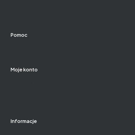
Formy płatności
Koszt dostawy
Reklamacje i zwroty
Pomoc
Polityka prywatności
Regulamin zakupów
Moje konto
Logowanie
Moje zamówienia
Przechowalnia
Ustawienia konta
Informacje
O firmie