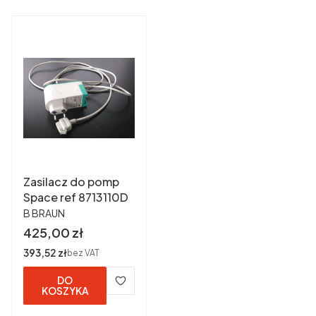
Zasilacz do pomp
Space ref 8713110D
PRODUCENT
B BRAUN
Cena
425,00 zł
Cena
393,52 zł
bez VAT
DO
KOSZYKA