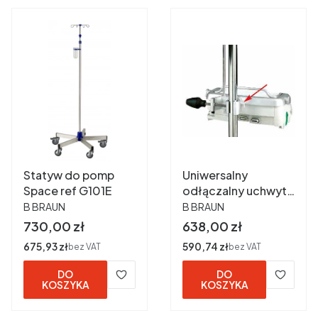
Statyw do pomp
Uniwersalny
Space ref G101E
odłączalny uchwyt
PRODUCENT
PRODUCENT
do przenoszenia
B BRAUN
B BRAUN
pompy Space ref
Cena
Cena
730,00 zł
638,00 zł
8713130
Cena
675,93 zł
Cena
590,74 zł
bez VAT
bez VAT
DO
DO
KOSZYKA
KOSZYKA