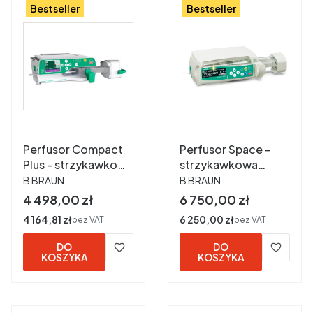
Bestseller
Bestseller
Perfusor Compact
Perfusor Space -
Plus - strzykawkowa
strzykawkowa
PRODUCENT
PRODUCENT
pompa infuzyjna ref
pompa infuzyjna ref
B BRAUN
B BRAUN
8717030
8713030
Cena
Cena
4 498,00 zł
6 750,00 zł
Cena
4 164,81 zł
Cena
6 250,00 zł
bez VAT
bez VAT
DO
DO
KOSZYKA
KOSZYKA