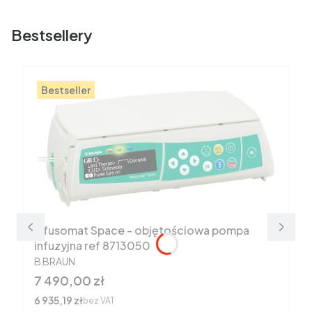
Bestsellery
Bestseller
Infusomat Space - objętościowa pompa
infuzyjna ref 8713050
PRODUCENT
B BRAUN
Cena
7 490,00 zł
Cena
6 935,19 zł
bez VAT