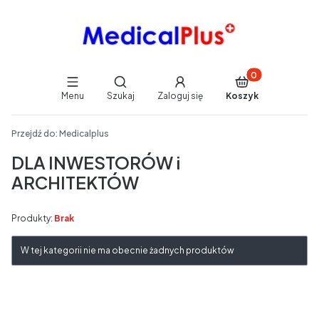
Produkty w koszy
Otwórz wyszukiwarkę
Menu
Szukaj
Zaloguj się
Koszyk
End of main navigation
Przejdź do:
Medicalplus
DLA INWESTORÓW i
ARCHITEKTÓW
Produkty:
Brak
Lista produktów
W tej kategorii nie ma obecnie żadnych produktów