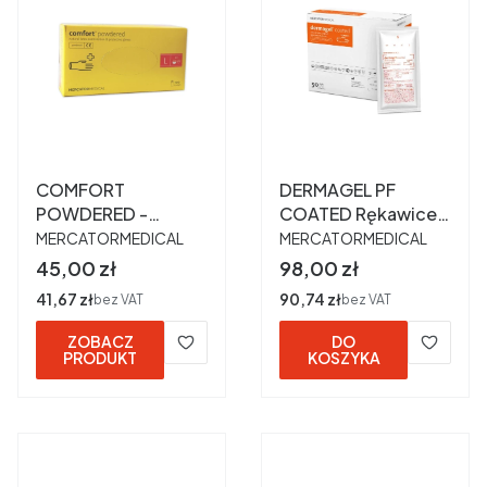
COMFORT
DERMAGEL PF
POWDERED -
COATED Rękawice
PRODUCENT
PRODUCENT
rękawice lateksowe
chirurgiczne
MERCATORMEDICAL
MERCATORMEDICAL
pudrowane L a 100
lateksowe
Cena
Cena
45,00 zł
98,00 zł
szt.
bezpudrowe 6,5 a
Cena
41,67 zł
Cena
90,74 zł
bez VAT
bez VAT
50 par
ZOBACZ
DO
PRODUKT
KOSZYKA