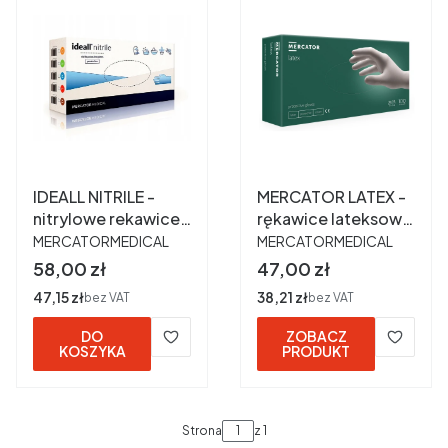
IDEALL NITRILE -
MERCATOR LATEX -
nitrylowe rekawice
rękawice lateksowe
PRODUCENT
PRODUCENT
bezpudrowe S a 100
pudrowane S a 100
MERCATORMEDICAL
MERCATORMEDICAL
szt.
szt.
Cena
Cena
58,00 zł
47,00 zł
Cena
47,15 zł
Cena
38,21 zł
bez VAT
bez VAT
DO
ZOBACZ
KOSZYKA
PRODUKT
Strona
z 1