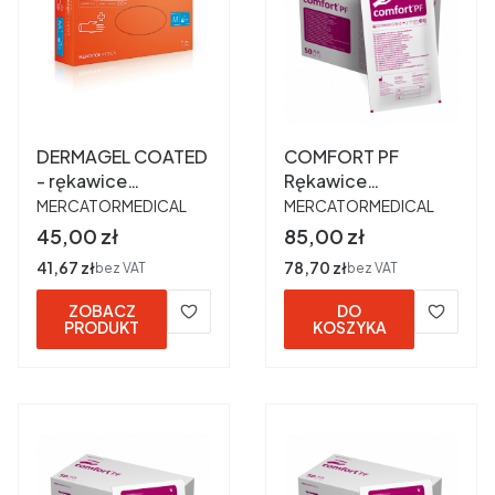
DERMAGEL COATED
COMFORT PF
- rękawice
Rękawice
PRODUCENT
PRODUCENT
lateksowe
chirurgiczne
MERCATORMEDICAL
MERCATORMEDICAL
bezpudrowe M a
lateksowe
Cena
Cena
45,00 zł
85,00 zł
100 szt.
bezpudrowe 6,5 a
Cena
41,67 zł
Cena
78,70 zł
bez VAT
bez VAT
50 par
ZOBACZ
DO
PRODUKT
KOSZYKA