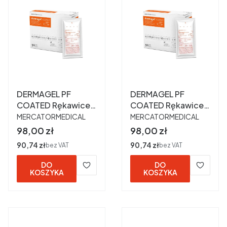
DERMAGEL PF
DERMAGEL PF
COATED Rękawice
COATED Rękawice
PRODUCENT
PRODUCENT
chirurgiczne
chirurgiczne
MERCATORMEDICAL
MERCATORMEDICAL
lateksowe
lateksowe
Cena
Cena
98,00 zł
98,00 zł
bezpudrowe 7,0 a
bezpudrowe 7,5 a
Cena
90,74 zł
Cena
90,74 zł
bez VAT
bez VAT
50 par
50 par
DO
DO
KOSZYKA
KOSZYKA