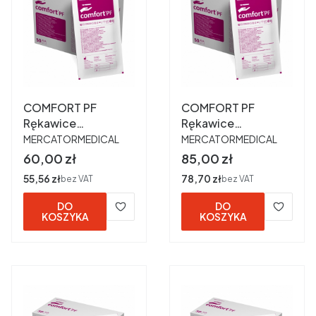
COMFORT PF
COMFORT PF
Rękawice
Rękawice
PRODUCENT
PRODUCENT
chirurgiczne
chirurgiczne
MERCATORMEDICAL
MERCATORMEDICAL
lateksowe
lateksowe
Cena
Cena
60,00 zł
85,00 zł
bezpudrowe 6,5 a
bezpudrowe 7,0 a
Cena
55,56 zł
Cena
78,70 zł
bez VAT
bez VAT
50 par OUTLET
50 par
DO
DO
KOSZYKA
KOSZYKA