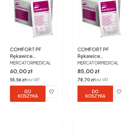
COMFORT PF
COMFORT PF
Rękawice
Rękawice
PRODUCENT
PRODUCENT
chirurgiczne
chirurgiczne
MERCATORMEDICAL
MERCATORMEDICAL
lateksowe
lateksowe
Cena
Cena
60,00 zł
85,00 zł
bezpudrowe 7,0 a
bezpudrowe 7,5 a
Cena
55,56 zł
Cena
78,70 zł
bez VAT
bez VAT
50 par OUTLET
50 par
DO
DO
KOSZYKA
KOSZYKA