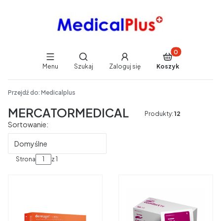
Produkty w koszy
Otwórz wyszukiwarkę
Menu
Szukaj
Zaloguj się
Koszyk
End of main navigation
Przejdź do:
Medicalplus
MERCATORMEDICAL
Produkty:
12
Lista produktów
Sortowanie:
Domyślne
Strona
z 1